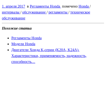
1. апреля 2017
в
Регламенты Honda
помечено
Honda
/
интервалы
/
обслуживание
/
регламенты
/
техническое
обслуживание
Похожие статьи
Регламенты Honda
Модели Honda
Двигатели Хонда K-серии (K20A, K24A).
Характеристики, применяемость, надежность,
способность…