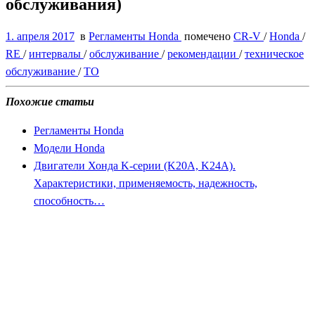
обслуживания)
1. апреля 2017
в
Регламенты Honda
помечено
CR-V
/
Honda
/
RE
/
интервалы
/
обслуживание
/
рекомендации
/
техническое
обслуживание
/
ТО
Похожие статьи
Регламенты Honda
Модели Honda
Двигатели Хонда K-серии (K20A, K24A).
Характеристики, применяемость, надежность,
способность…