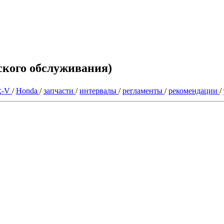
ского обслуживания)
R-V
/
Honda
/
запчасти
/
интервалы
/
регламенты
/
рекомендации
/