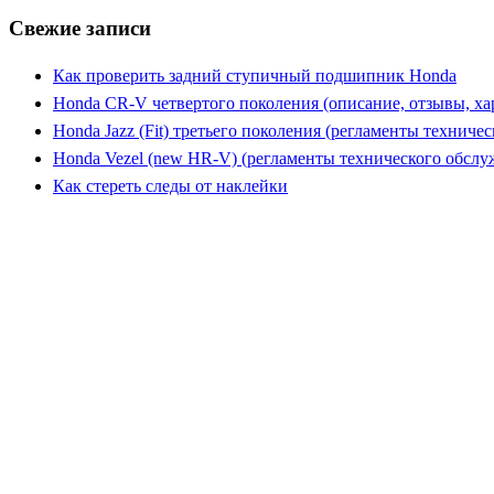
Свежие записи
Как проверить задний ступичный подшипник Honda
Honda CR-V четвертого поколения (описание, отзывы, ха
Honda Jazz (Fit) третьего поколения (регламенты техниче
Honda Vezel (new HR-V) (регламенты технического обслу
Как стереть следы от наклейки