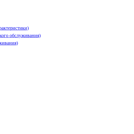
рактеристики)
ского обслуживания)
живания)