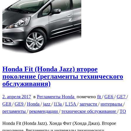
Honda Fit (Honda Jazz) второе
поколение (регламенты технического
обслуживания)
2. апреля 2017
в
Регламенты Honda
помечено
fit
/
GE6
/
GE7
/
GE8
/
GE9
/
Honda
/
jazz
/
l13a
/
L15A
/
запчасти
/
интервалы
/
регламенты
/
рекомендации
/
техническое обслуживание
/
ТО
Honda Fit (Honda Jazz). Хонда Фит (Хонда Джаз). Второе
поколение. Регламенты и интервалы технического