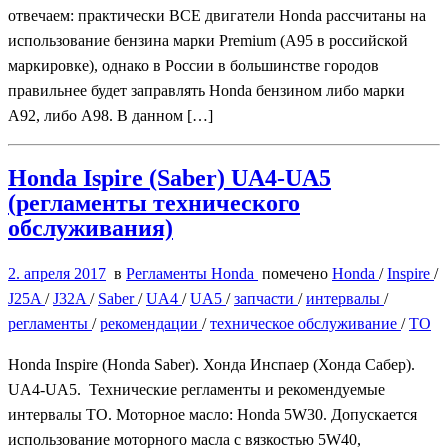
отвечаем: практически ВСЕ двигатели Honda рассчитаны на
использование бензина марки Premium (A95 в российской
маркировке), однако в России в большинстве городов
правильнее будет заправлять Honda бензином либо марки
А92, либо А98. В данном […]
Honda Ispire (Saber) UA4-UA5
(регламенты технического
обслуживания)
2. апреля 2017
в
Регламенты Honda
помечено
Honda
/
Inspire
/
J25A
/
J32A
/
Saber
/
UA4
/
UA5
/
запчасти
/
интервалы
/
регламенты
/
рекомендации
/
техническое обслуживание
/
ТО
Honda Inspire (Honda Saber). Хонда Инспаер (Хонда Сабер).
UA4-UA5. Технические регламенты и рекомендуемые
интервалы ТО. Моторное масло: Honda 5W30. Допускается
использование моторного масла с вязкостью 5W40,