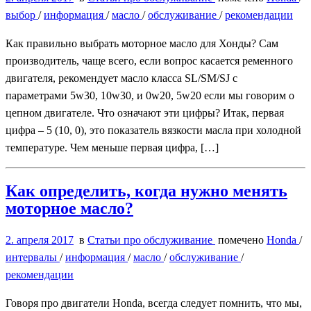
выбор
/
информация
/
масло
/
обслуживание
/
рекомендации
Как правильно выбрать моторное масло для Хонды? Сам
производитель, чаще всего, если вопрос касается ременного
двигателя, рекомендует масло класса SL/SM/SJ с
параметрами 5w30, 10w30, и 0w20, 5w20 если мы говорим о
цепном двигателе. Что означают эти цифры? Итак, первая
цифра – 5 (10, 0), это показатель вязкости масла при холодной
температуре. Чем меньше первая цифра, […]
Как определить, когда нужно менять
моторное масло?
2. апреля 2017
в
Статьи про обслуживание
помечено
Honda
/
интервалы
/
информация
/
масло
/
обслуживание
/
рекомендации
Говоря про двигатели Honda, всегда следует помнить, что мы,