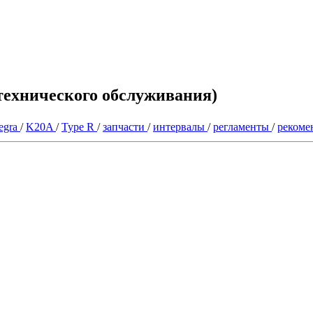
 технического обслуживания)
tegra
/
K20A
/
Type R
/
запчасти
/
интервалы
/
регламенты
/
рекоме