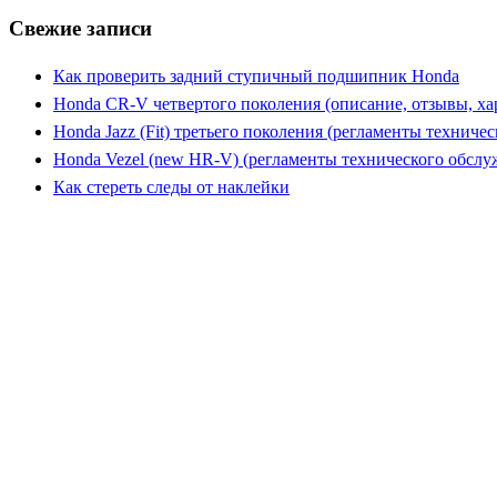
Свежие записи
Как проверить задний ступичный подшипник Honda
Honda CR-V четвертого поколения (описание, отзывы, ха
Honda Jazz (Fit) третьего поколения (регламенты техниче
Honda Vezel (new HR-V) (регламенты технического обслу
Как стереть следы от наклейки