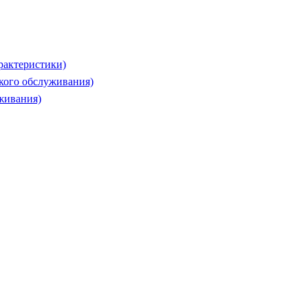
рактеристики)
ского обслуживания)
живания)