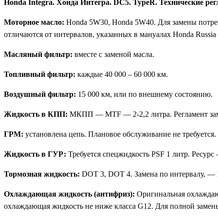
Honda Integra. Хонда Интегра. DC5. TypeR. Технические р
Моторное масло:
Honda 5W30, Honda 5W40. Для замены потребу
отличаются от интервалов, указанных в мануалах Honda Russia 
Масляный фильтр:
вместе с заменой масла.
Топливный фильтр:
каждые 40 000 – 60 000 км.
Воздушный фильтр:
15 000 км, или по внешнему состоянию.
Жидкость в КПП:
МКПП — MTF — 2-2,2 литра. Регламент за
ГРМ:
установлена цепь. Плановое обслуживание не требуется.
Жидкость в ГУР:
Требуется спецжидкость PSF 1 литр. Ресурс 
Тормозная жидкость:
DOT 3, DOT 4. Замена по интервалу, — 1
Охлаждающая жидкость (антифриз):
Оригинальная охлаждающ
охлаждающая жидкость не ниже класса G12. Для полной замены