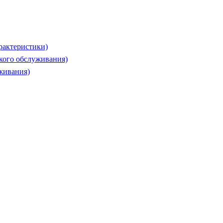
рактеристики)
ского обслуживания)
живания)