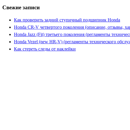
Свежие записи
Как проверить задний ступичный подшипник Honda
Honda CR-V четвертого поколения (описание, отзывы, ха
Honda Jazz (Fit) третьего поколения (регламенты техниче
Honda Vezel (new HR-V) (регламенты технического обслу
Как стереть следы от наклейки