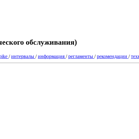
ческого обслуживания)
spike
/
интервалы
/
информация
/
регламенты
/
рекомендации
/
тех