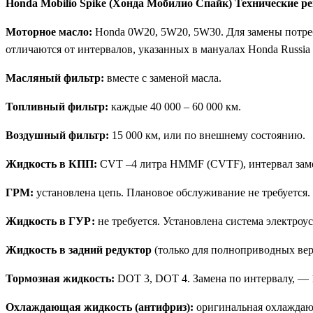
Honda Mobilio Spike (Хонда Мобилио Спайк) Технические 
Моторное масло:
Honda 0W20, 5W20, 5W30. Для замены потребу
отличаются от интервалов, указанных в мануалах Honda Russia 
Масляный фильтр:
вместе с заменой масла.
Топливный фильтр:
каждые 40 000 – 60 000 км.
Воздушный фильтр:
15 000 км, или по внешнему состоянию.
Жидкость в КПП:
CVT –4 литра HMMF (CVTF), интервал замен
ГРМ:
установлена цепь. Плановое обслуживание не требуется.
Жидкость в ГУР:
не требуется. Установлена система электроус
Жидкость в задний редуктор
(только для полноприводных верс
Тормозная жидкость:
DOT 3, DOT 4. Замена по интервалу, — 1
Охлаждающая жидкость (антифриз):
оригинальная охлаждающ