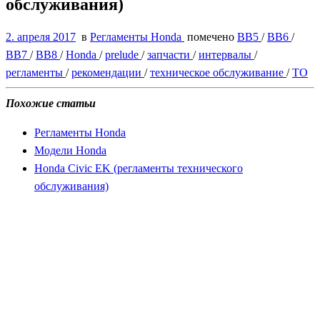
обслуживания)
2. апреля 2017
в
Регламенты Honda
помечено
BB5
/
BB6
/
BB7
/
BB8
/
Honda
/
prelude
/
запчасти
/
интервалы
/
регламенты
/
рекомендации
/
техническое обслуживание
/
ТО
Похожие статьи
Регламенты Honda
Модели Honda
Honda Civic EK (регламенты технического
обслуживания)