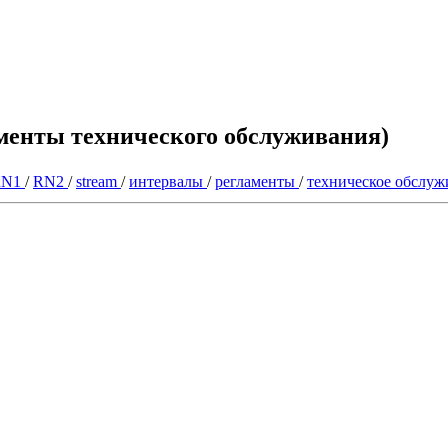
аменты технического обслуживания)
RN1
/
RN2
/
stream
/
интервалы
/
регламенты
/
техническое обслу