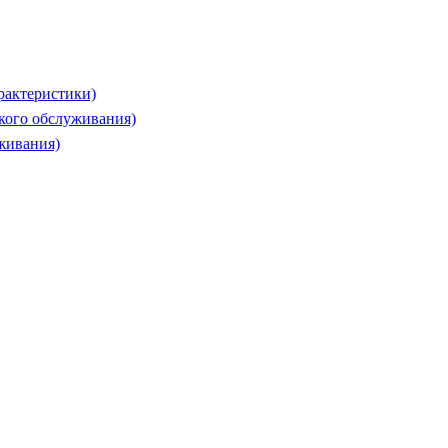
рактеристики)
ского обслуживания)
живания)