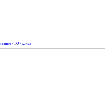
живание
/
ТО
/
хонда