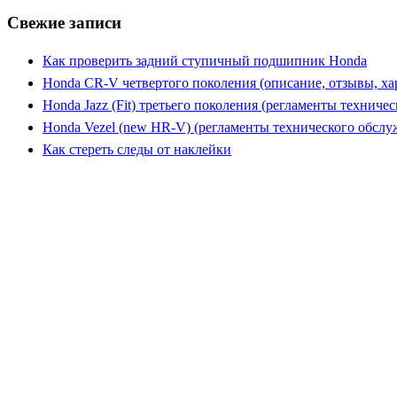
Свежие записи
Как проверить задний ступичный подшипник Honda
Honda CR-V четвертого поколения (описание, отзывы, ха
Honda Jazz (Fit) третьего поколения (регламенты техниче
Honda Vezel (new HR-V) (регламенты технического обслу
Как стереть следы от наклейки