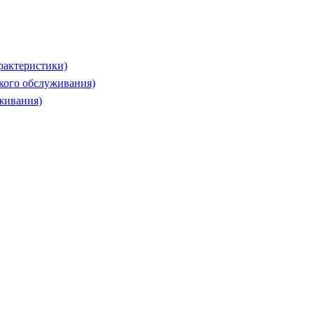
рактеристики)
ского обслуживания)
живания)