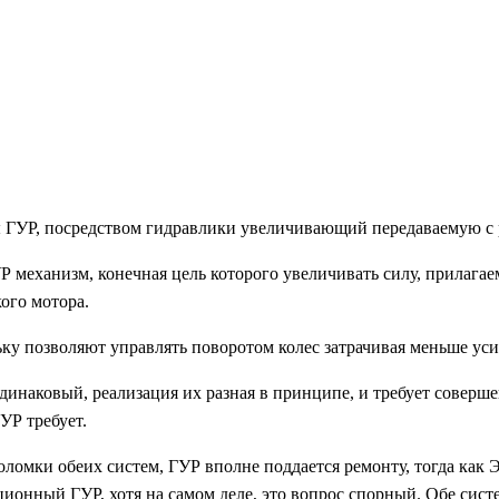
УР, посредством гидравлики увеличивающий передаваемую с ру
механизм, конечная цель которого увеличивать силу, прилагаем
кого мотора.
ку позволяют управлять поворотом колес затрачивая меньше уси
 одинаковый, реализация их разная в принципе, и требует соверш
УР требует.
оломки обеих систем, ГУР вполне поддается ремонту, тогда как 
ционный ГУР, хотя на самом деле, это вопрос спорный. Обе сист