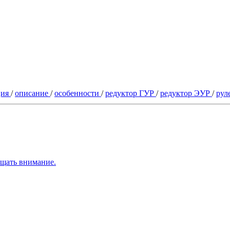
ция
/
описание
/
особенности
/
редуктор ГУР
/
редуктор ЭУР
/
рул
ащать внимание.