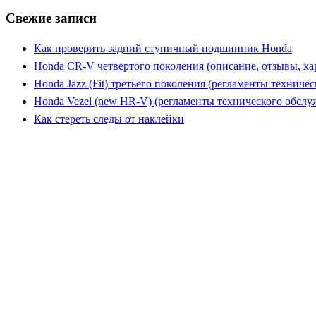
Свежие записи
Как проверить задний ступичный подшипник Honda
Honda CR-V четвертого поколения (описание, отзывы, ха
Honda Jazz (Fit) третьего поколения (регламенты техниче
Honda Vezel (new HR-V) (регламенты технического обслу
Как стереть следы от наклейки