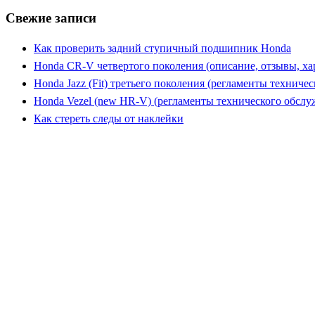
Свежие записи
Как проверить задний ступичный подшипник Honda
Honda CR-V четвертого поколения (описание, отзывы, ха
Honda Jazz (Fit) третьего поколения (регламенты техниче
Honda Vezel (new HR-V) (регламенты технического обслу
Как стереть следы от наклейки