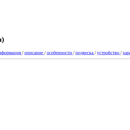
я)
нформация
/
описание
/
особенности
/
подвеска
/
устройство
/
хар