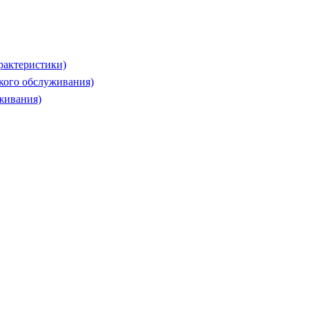
рактеристики)
ского обслуживания)
живания)