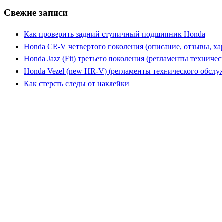
Свежие записи
Как проверить задний ступичный подшипник Honda
Honda CR-V четвертого поколения (описание, отзывы, ха
Honda Jazz (Fit) третьего поколения (регламенты техниче
Honda Vezel (new HR-V) (регламенты технического обслу
Как стереть следы от наклейки