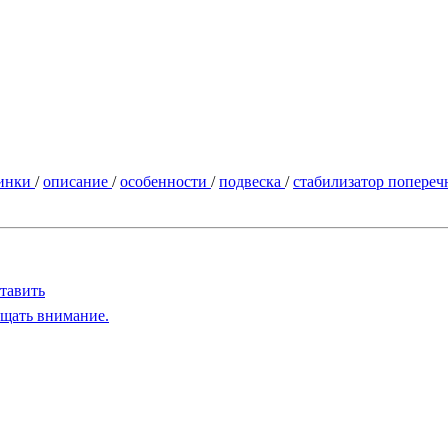
инки
/
описание
/
особенности
/
подвеска
/
стабилизатор попере
тавить
ащать внимание.