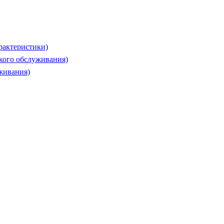
рактеристики)
ского обслуживания)
живания)