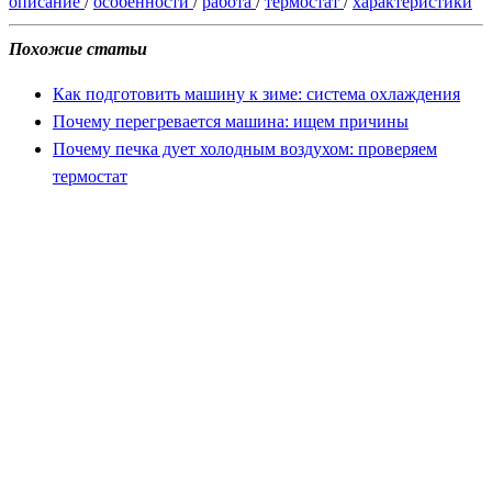
описание
/
особенности
/
работа
/
термостат
/
характеристики
Похожие статьи
Как подготовить машину к зиме: система охлаждения
Почему перегревается машина: ищем причины
Почему печка дует холодным воздухом: проверяем
термостат