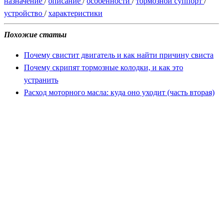
назначение
/
описание
/
особенности
/
тормозной суппорт
/
устройство
/
характеристики
Похожие статьи
Почему свистит двигатель и как найти причину свиста
Почему скрипят тормозные колодки, и как это
устранить
Расход моторного масла: куда оно уходит (часть вторая)