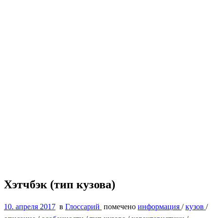
Хэтчбэк (тип кузова)
10. апреля 2017
в
Глоссарий
помечено
информация
/
кузов
/