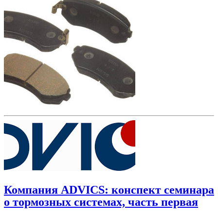
Компания ADVICS: конспект семинара
о тормозных системах, часть первая