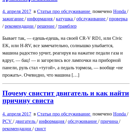
4. апреля 2017
в
Статьи про обслуживание
помечено
Honda
/
зажигание
/
информация
/
катушка
/
обслуживание
/
проверка
/
рекомендации
/
решение
/
трамблер
Бывает так, — едешь-едешь, на своей CR-V RD1, или Civic
EK, или H-RV, все замечательно, солнышко улыбается,
машина радостно урчит, реагируя на нажатие педали газа и
вдруг, — бац! — и загорелись все лампочки на приборной
панели, руль стал «тугой», а педаль тормоза, — вообще «не
прожать». Очевидно, что машина […]
Почему свистит двигатель и как найти
причину свиста
4. апреля 2017
в
Статьи про обслуживание
помечено
Honda
/
PCV
/
двигатель
/
информация
/
обслуживание
/
причина
/
рекомендации
/
свист