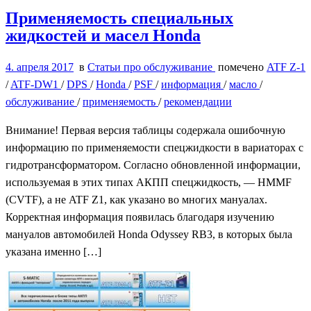
Применяемость специальных
жидкостей и масел Honda
4. апреля 2017
в
Статьи про обслуживание
помечено
ATF Z-1
/
ATF-DW1
/
DPS
/
Honda
/
PSF
/
информация
/
масло
/
обслуживание
/
применяемость
/
рекомендации
Внимание! Первая версия таблицы содержала ошибочную
информацию по применяемости спецжидкости в вариаторах с
гидротрансформатором. Согласно обновленной информации,
используемая в этих типах АКПП спецжидкость, — HMMF
(CVTF), а не ATF Z1, как указано во многих мануалах.
Корректная информация появилась благодаря изучению
мануалов автомобилей Honda Odyssey RB3, в которых была
указана именно […]