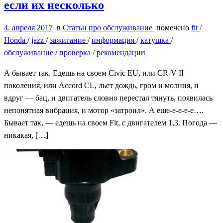
если их несколько
4. апреля 2017
в
Статьи про обслуживание
помечено
fit
/
Honda
/
jazz
/
зажигание
/
информация
/
катушка
/
обслуживание
/
проверка
/
рекомендации
А бывает так. Едешь на своем Civic EU, или CR-V II
поколения, или Accord CL, льет дождь, гром и молния, и
вдруг — бац, и двигатель словно перестал тянуть, появилась
непонятная вибрация, и мотор «затроил». А еще-е-е-е-е….
Бывает так, — едешь на своем Fit, с двигателем 1,3. Погода —
никакая, […]