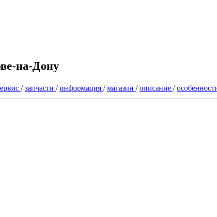
ве-на-Дону
сервис
/
запчасти
/
информация
/
магазин
/
описание
/
особенност