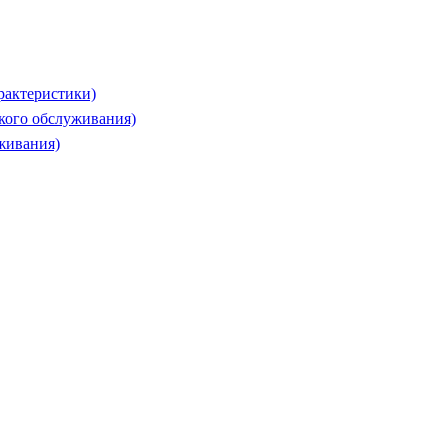
рактеристики)
ского обслуживания)
живания)