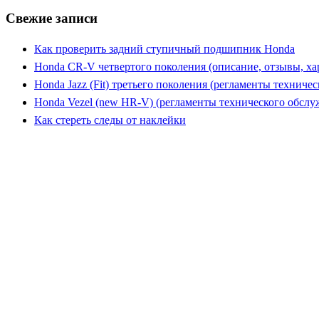
Свежие записи
Как проверить задний ступичный подшипник Honda
Honda CR-V четвертого поколения (описание, отзывы, ха
Honda Jazz (Fit) третьего поколения (регламенты техниче
Honda Vezel (new HR-V) (регламенты технического обслу
Как стереть следы от наклейки