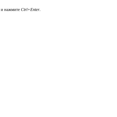
а и нажмите
Ctrl+Enter
.