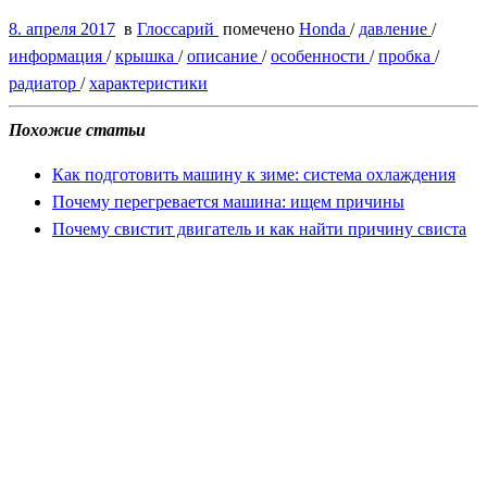
8. апреля 2017
в
Глоссарий
помечено
Honda
/
давление
/
информация
/
крышка
/
описание
/
особенности
/
пробка
/
радиатор
/
характеристики
Похожие статьи
Как подготовить машину к зиме: система охлаждения
Почему перегревается машина: ищем причины
Почему свистит двигатель и как найти причину свиста