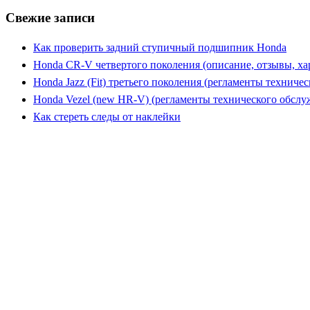
Свежие записи
Как проверить задний ступичный подшипник Honda
Honda CR-V четвертого поколения (описание, отзывы, ха
Honda Jazz (Fit) третьего поколения (регламенты техниче
Honda Vezel (new HR-V) (регламенты технического обслу
Как стереть следы от наклейки