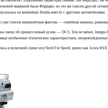
автомобиля с подобными характеристиками. Ни Мерседес, ни Фол
похожей машиной была Феррари, но это же совсем другой сегмен
ыпускалась на конвейере Honda вместе с другими автомобилями
ло уже совсем невероятным фактом, — семейная машина, развивав
а на смену ей пришел новый кузов, — DC5. Тем не менее, Integr
самые необычные технические характеристики, непревзойденные
ась в культовой серии игр Need For Speed, равно как Acura RSX –