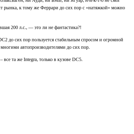
ьксваген, ни Ауди, ни БМВ, ни Ягуар, н-и-к-т-о не смог
т рынка, к тому же Феррари до сих пор с «натяжкой» можно
шая 200 л.с., — это ли не фантастика?!
a DC2 до сих пор пользуется стабильным спросом и огромной
 многими автопроизводителями до сих пор.
 все та же Integra, только в кузове DC5.