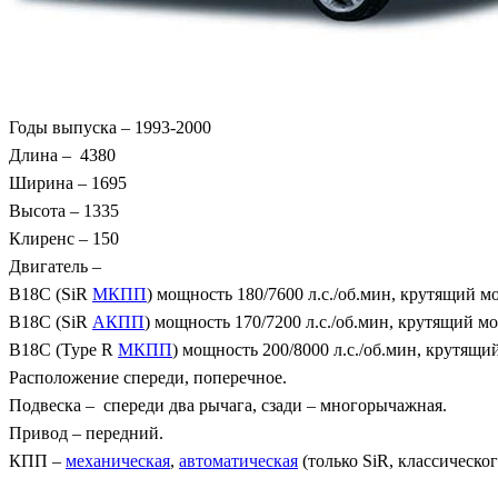
Годы выпуска – 1993-2000
Длина – 4380
Ширина – 1695
Высота – 1335
Клиренс – 150
Двигатель –
B18C (SiR
МКПП
) мощность 180/7600 л.с./об.мин, крутящий м
B18C (SiR
АКПП
) мощность 170/7200 л.с./об.мин, крутящий м
B18C (Type R
МКПП
) мощность 200/8000 л.с./об.мин, крутящи
Расположение спереди, поперечное.
Подвеска – спереди два рычага, сзади – многорычажная.
Привод – передний.
КПП –
механическая
,
автоматическая
(только SiR, классическог