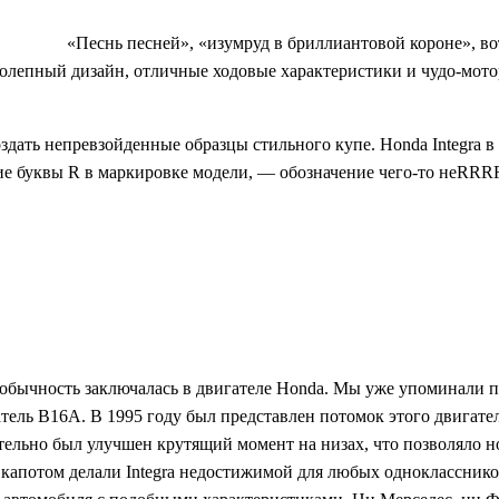
«Песнь песней», «изумруд в бриллиантовой короне», во
колепный дизайн, отличные ходовые характеристики и чудо-мото
ать непревзойденные образцы стильного купе. Honda Integra в 
ние буквы R в маркировке модели, — обозначение чего-то неRR
еобычность заключалась в двигателе Honda. Мы уже упоминали 
гатель B16A. В 1995 году был представлен потомок этого двигат
ительно был улучшен крутящий момент на низах, что позволяло но
капотом делали Integra недостижимой для любых одноклассников