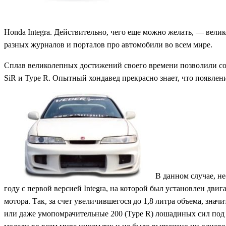
Honda Integra. Действительно, чего еще можно желать, — вели
разных журналов и порталов про автомобили во всем мире.
Сплав великолепных достижений своего времени позволили созд
SiR и Type R. Опытный хондавед прекрасно знает, что появле
В данном случае, н
году с первой версией Integra, на которой был установлен дви
мотора. Так, за счет увеличившегося до 1,8 литра объема, знач
или даже умопомрачительные 200 (Type R) лошадиных сил под 