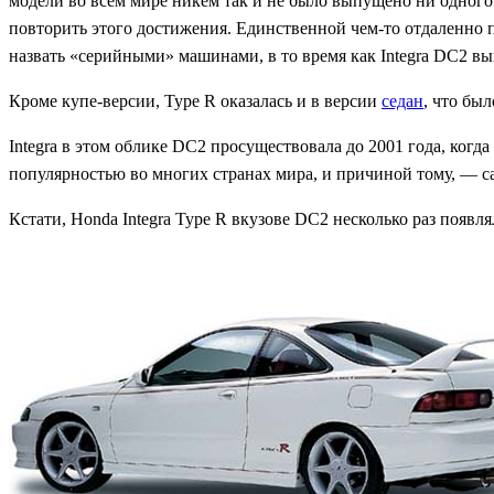
модели во всем мире никем так и не было выпущено ни одного 
повторить этого достижения. Единственной чем-то отдаленно 
назвать «серийными» машинами, в то время как Integra DC2 в
Кроме купе-версии, Type R оказалась и в версии
седан
, что бы
Integra в этом облике DC2 просуществовала до 2001 года, когд
популярностью во многих странах мира, и причиной тому, — 
Кстати, Honda Integra Type R вкузове DC2 несколько раз появлял