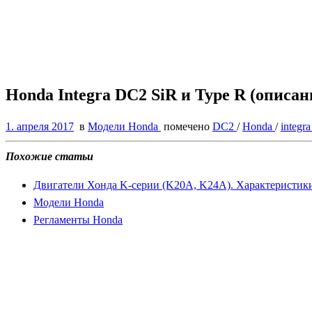
Honda Integra DC2 SiR и Type R (описа
1. апреля 2017
в
Модели Honda
помечено
DC2
/
Honda
/
integr
Похожие статьи
Двигатели Хонда K-серии (K20A, K24A). Характеристики
Модели Honda
Регламенты Honda