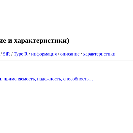
ние и характеристики)
a
/
SiR
/
Type R
/
информация
/
описание
/
характеристики
, применяемость, надежность, способность…