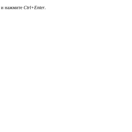
а и нажмите
Ctrl+Enter
.