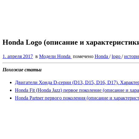
Honda Logo (описание и характеристик
1. апреля 2017
в
Модели Honda
помечено
Honda
/
logo
/
истор
Похожие статьи
Двигатели Хонда D-серии (D13, D15, D16, D17). Характ
Honda Fit (Honda Jazz) первое поколение (описание и хар
Honda Partner первого поколения (описание и характерис