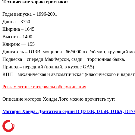
Технические характеристики:
Годы выпуска – 1996-2001
Длина – 3750
Ширина – 1645
Высота – 1490
Клиренс — 155
Двигатель – D13B, мощность 66/5000 л.с./об.мин, крутящий моме
Подвеска – спереди МакФерсон, сзади – торсионная балка.
Привод – передний (полный, в кузове GA5)
КПП – механическая и автоматическая (классического и вариат
Регламентные интервалы обслуживания
Описание моторов Хонды Лого можно прочитать тут:
Моторы Хонда. Двигатели серии D (D13B, D15B, D16A, D17