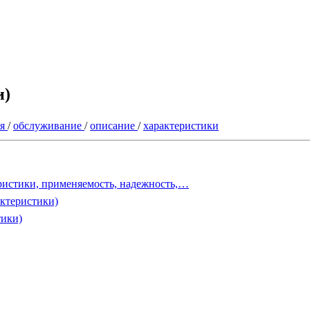
и)
ия
/
обслуживание
/
описание
/
характеристики
еристики, применяемость, надежность,…
актеристики)
тики)