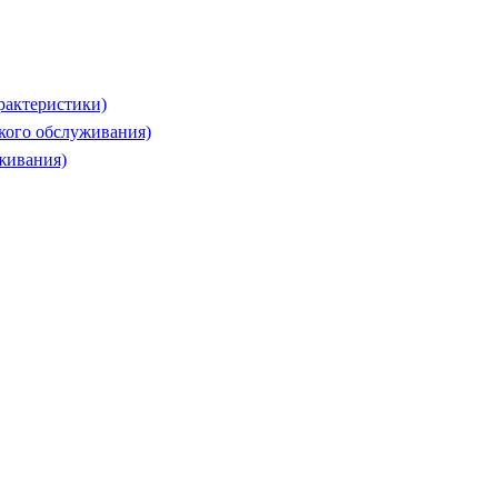
рактеристики)
ского обслуживания)
живания)