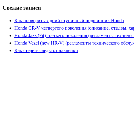
Свежие записи
Как проверить задний ступичный подшипник Honda
Honda CR-V четвертого поколения (описание, отзывы, ха
Honda Jazz (Fit) третьего поколения (регламенты техниче
Honda Vezel (new HR-V) (регламенты технического обслу
Как стереть следы от наклейки