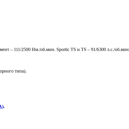
нт – 111/2500 Нм./об.мин. Sportic TS и TS – 91/6300 л.с./об.ми
орного типа).
A)
.