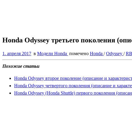
Honda Odyssey третьего поколения (опи
1. апреля 2017
в
Модели Honda
помечено
Honda
/
Odyssey
/
R
Похожие статьи
Honda Odyssey второе поколение (описание и характерис
Honda Odyssey четвертого поколения (описание и характ
Honda Odyssey (Honda Shuttle) первого поколения (описа