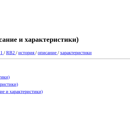
сание и характеристики)
B1
/
RB2
/
история
/
описание
/
характеристики
тики)
еристики)
ние и характеристики)