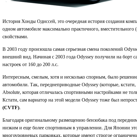
История Хонды Одиссей, это очередная история создания комп
одном автомобиле максимально практичного, вместительного 
свойствами.
В 2003 году произошла самая серьезная смена поколений Ody
внешний вид. Начиная с 2003 года Odyssey получили на борт 
настроек от 160 до 200 л.с.
Интересным, смелым, хотя и несколько спорным, было решени
автомобили. Так, переднеприводные Odyssey (которые, кстати,
Absolute, которая отличалась спортивными настройками не тол
Кстати, сам вариатор на этой модели Odyssey тоже был непрост
(CVTF)
.
Благодаря оригинальному размещению бензобака под передним с
низким и еще более спортивным в управлении. Для Японии это
многоуровневых парковках, которые имеют строгое ограничени