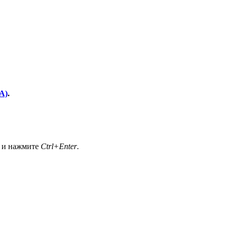
A)
.
а и нажмите
Ctrl+Enter
.