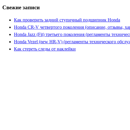
Свежие записи
Как проверить задний ступичный подшипник Honda
Honda CR-V четвертого поколения (описание, отзывы, ха
Honda Jazz (Fit) третьего поколения (регламенты техниче
Honda Vezel (new HR-V) (регламенты технического обслу
Как стереть следы от наклейки