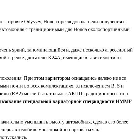
оектировке Odyssey, Honda преследовала цели получения в
о автомобиля с традиционными для Honda околоспортивными
чень яркий, запоминающийся и, даже несколько агрессивный
вой стрелке двигатели K24A, имеющие в зависимости от
околения. При этом вариатором оснащались далеко не все
ыми почти во всех комплектациях, за исключением B, S и
мобили (RB2) могли быть только с АКПП традиционного типа.
льзование специальной вариаторной спецжидкости HMMF
начительно уменьшить высоту автомобиля, сделав его более
еперь автомобиль мог спокойно парковаться на
допускались.