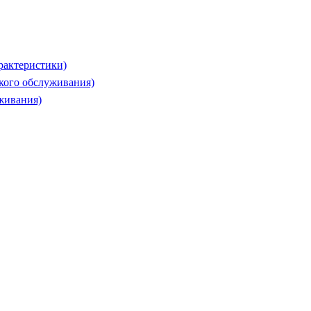
рактеристики)
ского обслуживания)
живания)