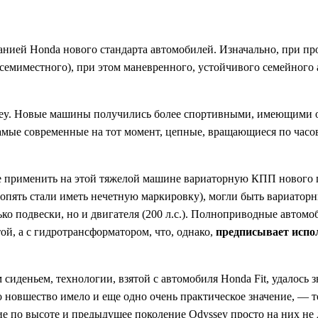
анией Honda нового стандарта автомобилей. Изначально, при пр
(семиместного), при этом маневренного, устойчивого семейног
ssey. Новые машины получились более спортивными, имеющими о
самые современные на тот момент, цепные, вращающиеся по часо
е применить на этой тяжелой машине вариаторную КПП нового п
 опять стали иметь нечетную маркировку), могли быть вариаторн
ько подвески, но и двигателя (200 л.с.). Полноприводные авто
ой, а с гидротрансформатором, что, однако,
предписывает испо
иденьем, технологии, взятой с автомобиля Honda Fit, удалось з
 новшество имело и еще одно очень практическое значение, — т
е по высоте и предыдущее поколение Odyssey просто на них не 