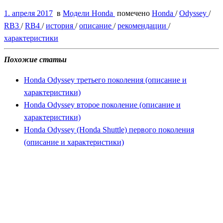
1. апреля 2017
в
Модели Honda
помечено
Honda
/
Odyssey
/
RB3
/
RB4
/
история
/
описание
/
рекомендации
/
характеристики
Похожие статьи
Honda Odyssey третьего поколения (описание и
характеристики)
Honda Odyssey второе поколение (описание и
характеристики)
Honda Odyssey (Honda Shuttle) первого поколения
(описание и характеристики)