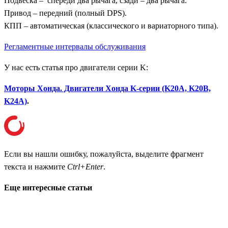
Подвеска – спереди два рычага, сзади – два рычага.
Привод – передний (полный DPS).
КПП – автоматическая (классического и вариаторного типа).
Регламентные интервалы обслуживания
У нас есть статья про двигатели серии K:
Моторы Хонда. Двигатели Хонда K-серии (K20A, K20B,
K24A)
.
Если вы нашли ошибку, пожалуйста, выделите фрагмент
текста и нажмите
Ctrl+Enter
.
Еще интересные статьи