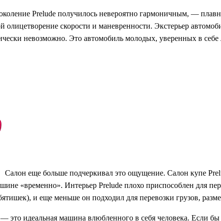
 поколение Prelude получилось невероятно гармоничным, — плав
й олицетворение скорости и маневренности. Экстерьер автомоби
ктически невозможно. Это автомобиль молодых, уверенных в себ
Салон еще больше подчеркивал это ощущение. Салон купе Prelu
шине «временно». Интерьер Prelude плохо приспособлен для пере
ебятишек), и еще меньше он подходил для перевозки грузов, раз
, — это идеальная машина влюбленного в себя человека. Если б