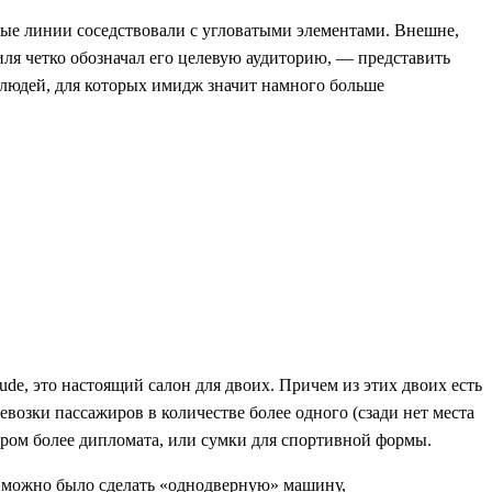
ные линии соседствовали с угловатыми элементами. Внешне,
ля четко обозначал его целевую аудиторию, — представить
е людей, для которых имидж значит намного больше
de, это настоящий салон для двоих. Причем из этих двоих есть
возки пассажиров в количестве более одного (сзади нет места
мером более дипломата, или сумки для спортивной формы.
ы можно было сделать «однодверную» машину,