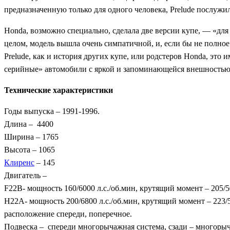
предназначенную только для одного человека, Prelude послужил
Honda, возможно специально, сделала две версии купе, — «для
целом, модель вышла очень симпатичной, и, если бы не полное
Prelude, как и история других купе, или родстеров Honda, это
серийные» автомобили с яркой и запоминающейся внешностью
Технические характеристики
Годы выпуска – 1991-1996.
Длина – 4400
Ширина – 1765
Высота – 1065
Клиренс
– 145
Двигатель –
F22B- мощность 160/6000 л.с./об.мин, крутящий момент – 205/
H22A- мощность 200/6800 л.с./об.мин, крутящий момент – 223
расположение спереди, поперечное.
Подвеска – спереди многорычажная система, сзади – многоры