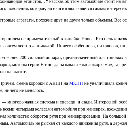
ндаводов-эгоистов. 🙂 Рассказ об этом автомобиле стоит начать
ого поколения, которое, на наш взгляд является самым интересны
итровые агрегаты, похожие друг на друга только объемом. Все 
ор ничем не примечательный в линейке Honda. Его нельзя назв
 совсем честно – ни-ка-кой. Ничего особенного, ни плюсов, ни
 «песня». 200-сильный аппарат, предназначенный для топовых в
марки, моторы серии H иногда называли «масложорками», за чрез
ыло на высоте.
 Причем, смена коробки с АКПП на
МКПП
не увеличивала колич
de, ничего не менялось.
х, — многорычажная система и спереди, и сзади. Интересной ос
ь всеми четырьмя колесами автомобиля при маневрах, вхождении
жая количество оборотов руля при маневрировании. На большой 
ным. Автомобиль не рыскал от каждого движения руля, а держалс