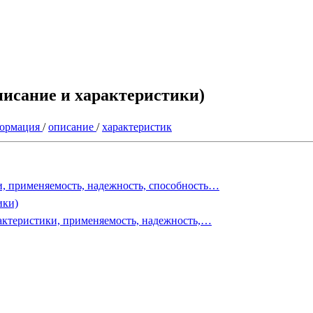
писание и характеристики)
ормация
/
описание
/
характеристик
, применяемость, надежность, способность…
ики)
рактеристики, применяемость, надежность,…