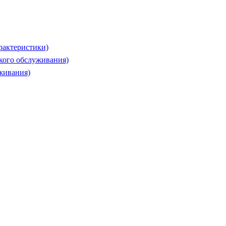
рактеристики)
ского обслуживания)
живания)