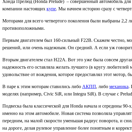
Хонда Прелюд (Honda Prelude) – совершенный автомобиль для хо
компании настоящих
купе
. Мы начнем историю сразу с четверт
Моторами для всего четвертого поколения были выбраны 2,2 л
противоположными.
Первым двигателем был 160-сильный F22B. Скажем честно, мот
решений, или очень надежным. Он средний. А если уж говорить
Вторым двигателем стал H22A. Вот это уже была совсем другая
надежность его оставляла желать лучшего (в кругу любителей 
удовольствие от вождения, которое предоставлял этот мотор, б
В паре к этим моторам ставились либо
АКПП
, либо
механика
.
моделях (например, Civic SiR, или Integra SiR). В случае с Prelu
Подвеска была классической для Honda начала и середины 90-
именно на этом автомобиле. Новая система позволяла управлят
передним, на малой скорости уменьшая радиус поворота, и сни
на дороге, делая рулевое управление более понятным и коррект