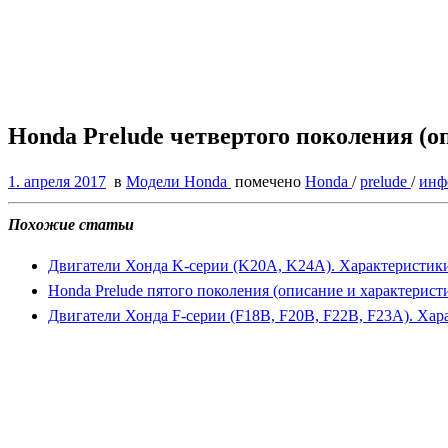
Honda Prelude четвертого поколения (о
1. апреля 2017
в
Модели Honda
помечено
Honda
/
prelude
/
инф
Похожие статьи
Двигатели Хонда K-серии (K20A, K24A). Характеристики
Honda Prelude пятого поколения (описание и характерист
Двигатели Хонда F-серии (F18B, F20B, F22B, F23A). Ха