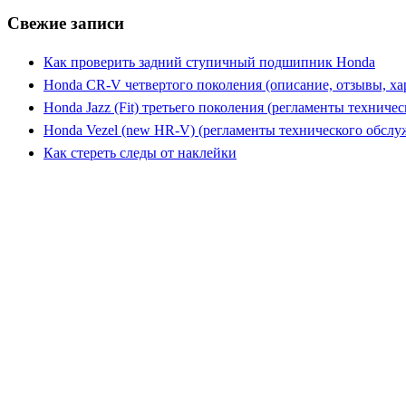
Свежие записи
Как проверить задний ступичный подшипник Honda
Honda CR-V четвертого поколения (описание, отзывы, ха
Honda Jazz (Fit) третьего поколения (регламенты техниче
Honda Vezel (new HR-V) (регламенты технического обслу
Как стереть следы от наклейки