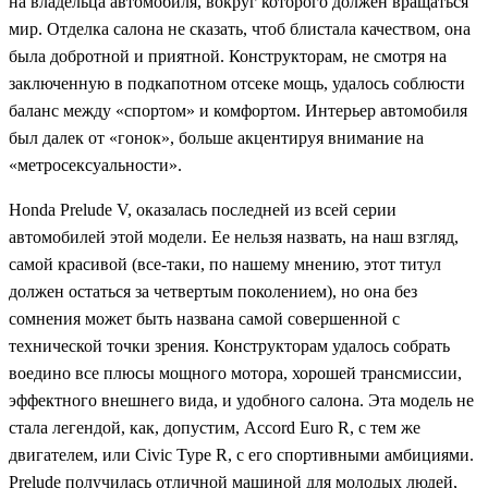
на владельца автомобиля, вокруг которого должен вращаться
мир. Отделка салона не сказать, чтоб блистала качеством, она
была добротной и приятной. Конструкторам, не смотря на
заключенную в подкапотном отсеке мощь, удалось соблюсти
баланс между «спортом» и комфортом. Интерьер автомобиля
был далек от «гонок», больше акцентируя внимание на
«метросексуальности».
Honda Prelude V, оказалась последней из всей серии
автомобилей этой модели. Ее нельзя назвать, на наш взгляд,
самой красивой (все-таки, по нашему мнению, этот титул
должен остаться за четвертым поколением), но она без
сомнения может быть названа самой совершенной с
технической точки зрения. Конструкторам удалось собрать
воедино все плюсы мощного мотора, хорошей трансмиссии,
эффектного внешнего вида, и удобного салона. Эта модель не
стала легендой, как, допустим, Accord Euro R, с тем же
двигателем, или Civic Type R, с его спортивными амбициями.
Prelude получилась отличной машиной для молодых людей,