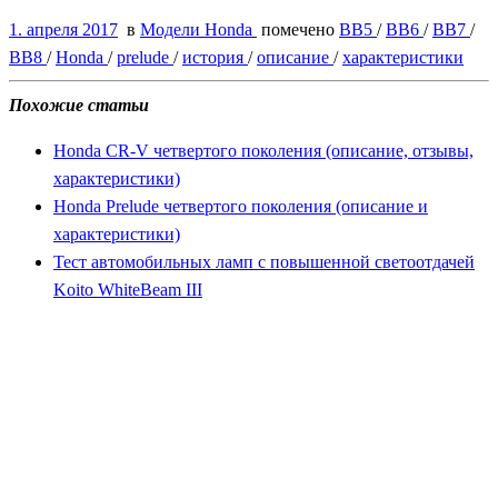
1. апреля 2017
в
Модели Honda
помечено
BB5
/
BB6
/
BB7
/
BB8
/
Honda
/
prelude
/
история
/
описание
/
характеристики
Похожие статьи
Honda CR-V четвертого поколения (описание, отзывы,
характеристики)
Honda Prelude четвертого поколения (описание и
характеристики)
Тест автомобильных ламп с повышенной светоотдачей
Koito WhiteBeam III