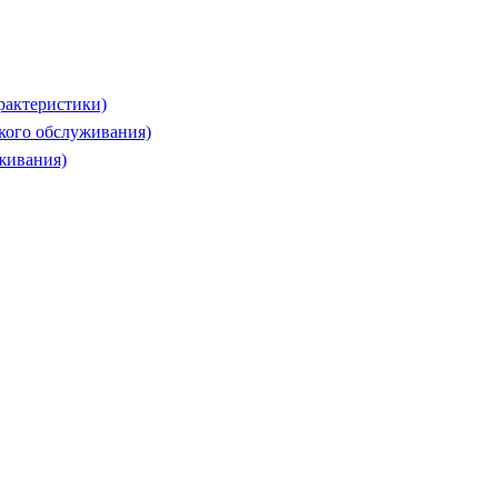
рактеристики)
ского обслуживания)
живания)