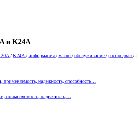
0A и K24A
K20A
/
K24A
/
информация
/
масло
/
обслуживание
/
распредвал
/
, применяемость, надежность, способность…
ки, применяемость, надежность,…