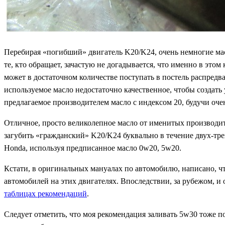
Перебирая «погибший» двигатель K20/K24, очень немногие маст
те, кто обращает, зачастую не догадывается, что именно в этом
может в достаточном количестве поступать в постель распредва
используемое масло недостаточно качественное, чтобы создать
предлагаемое производителем масло с индексом 20, будучи очен
Отличное, просто великолепное масло от именитых производите
загубить «гражданский» K20/K24 буквально в течение двух-тре
Honda, используя предписанное масло 0w20, 5w20.
Кстати, в оригинальных мануалах по автомобилю, написано, чт
автомобилей на этих двигателях. Впоследствии, за рубежом, и
таблицах рекомендаций
.
Следует отметить, что моя рекомендация заливать 5w30 тоже п