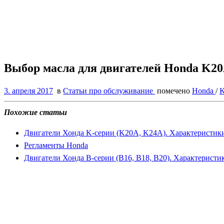
Выбор масла для двигателей Honda K2
3. апреля 2017
в
Статьи про обслуживание
помечено
Honda
/
Похожие статьи
Двигатели Хонда K-серии (K20A, K24A). Характеристики
Регламенты Honda
Двигатели Хонда B-серии (B16, B18, B20). Характеристи