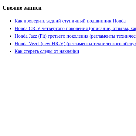
Свежие записи
Как проверить задний ступичный подшипник Honda
Honda CR-V четвертого поколения (описание, отзывы, ха
Honda Jazz (Fit) третьего поколения (регламенты техниче
Honda Vezel (new HR-V) (регламенты технического обслу
Как стереть следы от наклейки