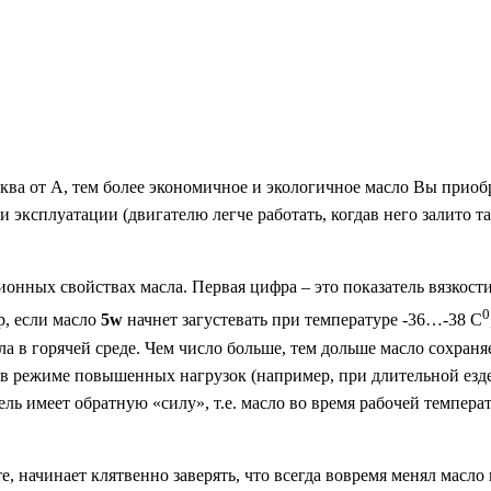
буква от А, тем более экономичное и экологичное масло Вы при
эксплуатации (двигателю легче работать, когдав него залито та
нных свойствах масла. Первая цифра – это показатель вязкости
0
р, если масло
5w
начнет загустевать при температуре -36…-38 С
ла в горячей среде. Чем число больше, тем дольше масло сохран
в режиме повышенных нагрузок (например, при длительной езде
ь имеет обратную «силу», т.е. масло во время рабочей температ
 начинает клятвенно заверять, что всегда вовремя менял масло в