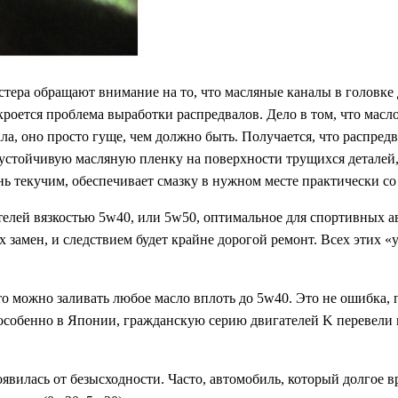
ера обращают внимание на то, что масляные каналы в головке д
 кроется проблема выработки распредвалов. Дело в том, что масл
ла, оно просто гуще, чем должно быть. Получается, что распред
 устойчивую масляную пленку на поверхности трущихся деталей, 
ь текучим, обеспечивает смазку в нужном месте практически со 
лей вязкостью 5w40, или 5w50, оптимальное для спортивных авт
х замен, и следствием будет крайне дорогой ремонт. Всех этих
о можно заливать любое масло вплоть до 5w40. Это не ошибка, 
 особенно в Японии, гражданскую серию двигателей K перевели 
оявилась от безысходности. Часто, автомобиль, который долгое 