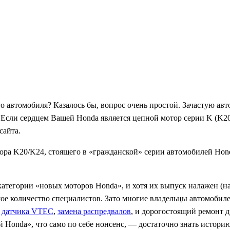
го автомобиля? Казалось бы, вопрос очень простой. Зачастую ав
а. Если сердцем Вашей Honda является цепной мотор серии K (K
сайта.
а K20/K24, стоящего в «гражданской» серии автомобилей Honda (
категории «новых моторов Honda», и хотя их выпуск налажен (на
ое количество специалистов. Зато многие владельцы автомобил
я
датчика VTEC
,
замена распредвалов
, и дорогостоящий ремонт 
й Honda», что само по себе нонсенс, — достаточно знать истор