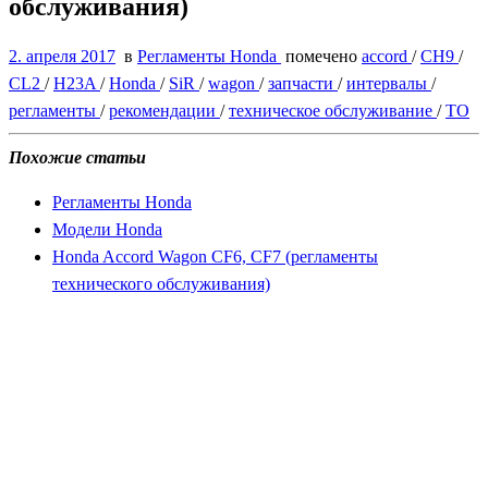
обслуживания)
2. апреля 2017
в
Регламенты Honda
помечено
accord
/
CH9
/
CL2
/
H23A
/
Honda
/
SiR
/
wagon
/
запчасти
/
интервалы
/
регламенты
/
рекомендации
/
техническое обслуживание
/
ТО
Похожие статьи
Регламенты Honda
Модели Honda
Honda Accord Wagon CF6, CF7 (регламенты
технического обслуживания)