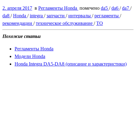
2. апреля 2017
в
Регламенты Honda
помечено
da5
/
da6
/
da7
/
da8
/
Honda
/
integra
/
запчасти
/
интервалы
/
регламенты
/
рекомендации
/
техническое обслуживание
/
ТО
Похожие статьи
Регламенты Honda
Модели Honda
Honda Integra DA5-DA8 (описание и характеристики)