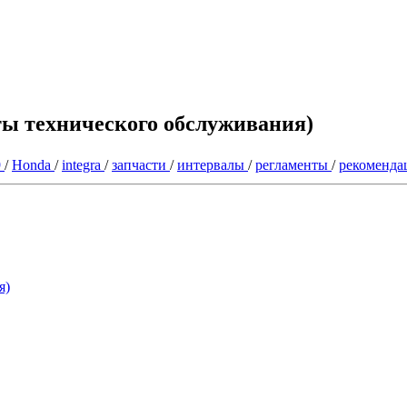
нты технического обслуживания)
9
/
Honda
/
integra
/
запчасти
/
интервалы
/
регламенты
/
рекоменд
я)