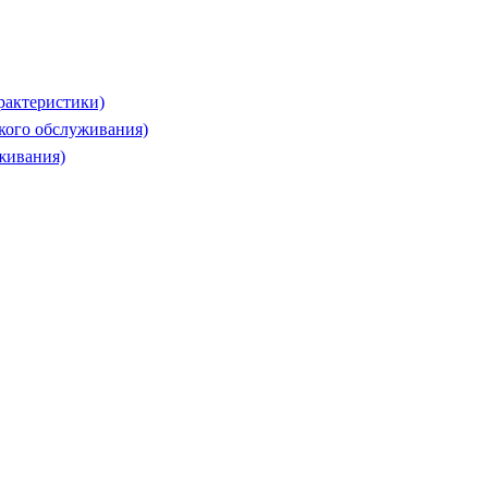
рактеристики)
ского обслуживания)
живания)