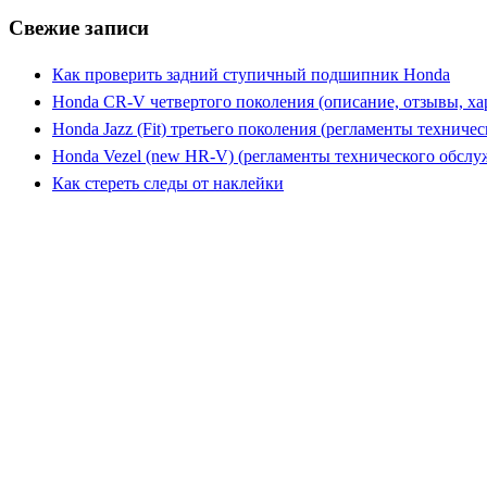
Свежие записи
Как проверить задний ступичный подшипник Honda
Honda CR-V четвертого поколения (описание, отзывы, ха
Honda Jazz (Fit) третьего поколения (регламенты техниче
Honda Vezel (new HR-V) (регламенты технического обслу
Как стереть следы от наклейки