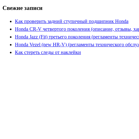
Свежие записи
Как проверить задний ступичный подшипник Honda
Honda CR-V четвертого поколения (описание, отзывы, ха
Honda Jazz (Fit) третьего поколения (регламенты техниче
Honda Vezel (new HR-V) (регламенты технического обслу
Как стереть следы от наклейки