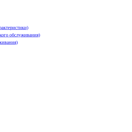
рактеристики)
ского обслуживания)
живания)