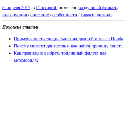
8. апреля 2017
в
Глоссарий
помечено
воздушный фильтр
/
информация
/
описание
/
особенности
/
характеристики
Похожие статьи
Применяемость специальных жидкостей и масел Honda
Почему свистит двигатель и как найти причину свиста
Как правильно выбрать топливный фильтр для
автомобиля?