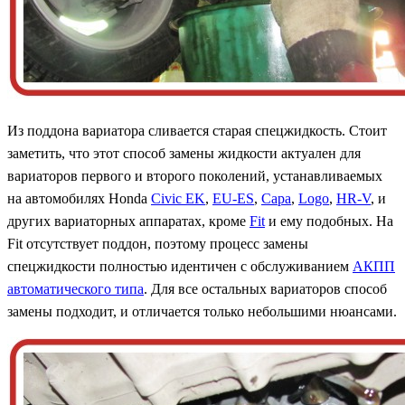
Из поддона вариатора сливается старая спецжидкость. Стоит
заметить, что этот способ замены жидкости актуален для
вариаторов первого и второго поколений, устанавливаемых
на автомобилях Honda
Civic EK
,
EU-ES
,
Capa
,
Logo
,
HR-V
, и
других вариаторных аппаратах, кроме
Fit
и ему подобных. На
Fit отсутствует поддон, поэтому процесс замены
спецжидкости полностью идентичен с обслуживанием
АКПП
автоматического типа
. Для все остальных вариаторов способ
замены подходит, и отличается только небольшими нюансами.