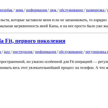
ензобак
/
зима
/
информация
/
люк
/
обслуживание
/
разморозка
/
ств, которые заставили меня если не запаниковать, то изрядно п
альная загрязненность моей Капы, и на нее просто было уже жа
a Fit, первого поколения
a
/
jazz
/
инструкция
/
информация
/
обслуживание
/
регулировка
спространенной, но ужасно особенной для Fit операцией — регу
нимать весь этот увлекательнейший процесс на телефон. А что ж