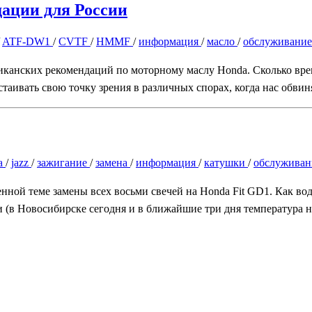
ации для России
/
ATF-DW1
/
CVTF
/
HMMF
/
информация
/
масло
/
обслуживани
риканских рекомендаций по моторному маслу Honda. Сколько вре
стаивать свою точку зрения в различных спорах, когда нас обви
a
/
jazz
/
зажигание
/
замена
/
информация
/
катушки
/
обслужива
нной теме замены всех восьми свечей на Honda Fit GD1. Как вод
 (в Новосибирске сегодня и в ближайшие три дня температура не