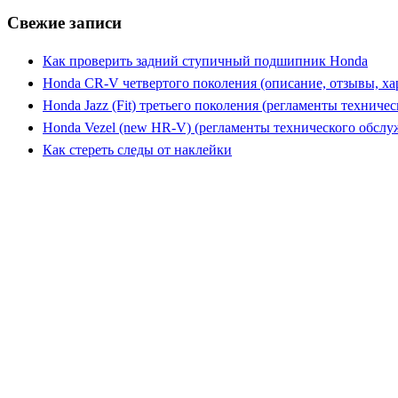
Свежие записи
Как проверить задний ступичный подшипник Honda
Honda CR-V четвертого поколения (описание, отзывы, ха
Honda Jazz (Fit) третьего поколения (регламенты техниче
Honda Vezel (new HR-V) (регламенты технического обслу
Как стереть следы от наклейки