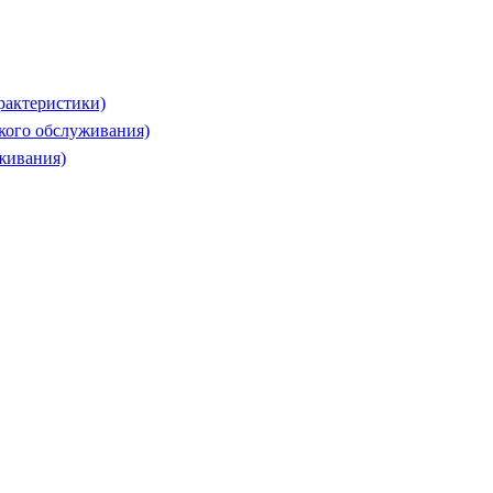
рактеристики)
ского обслуживания)
живания)