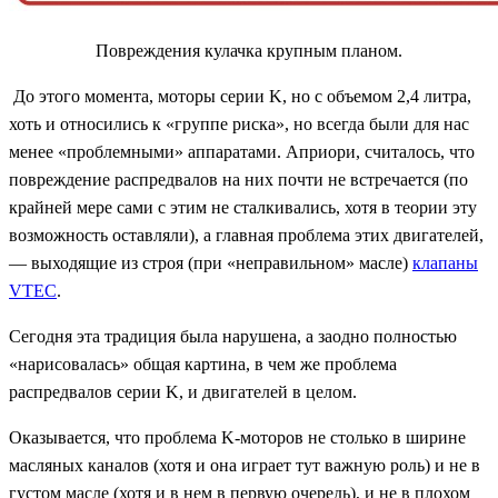
Повреждения кулачка крупным планом.
До этого момента, моторы серии
K,
но с объемом 2,4 литра,
хоть и относились к «группе риска», но всегда были для нас
менее «проблемными» аппаратами. Априори, считалось, что
повреждение распредвалов на них почти не встречается (по
крайней мере сами с этим не сталкивались, хотя в теории эту
возможность оставляли), а главная проблема этих двигателей,
— выходящие из строя (при «неправильном» масле
)
клапаны
VTEC
.
Сегодня эта традиция была нарушена, а заодно полностью
«нарисовалась» общая картина, в чем же проблема
распредвалов серии
K,
и двигателей в целом.
Оказывается, что проблема
K-
моторов не столько в ширине
масляных каналов (хотя и она играет тут важную роль) и не в
густом масле (хотя и в нем в первую очередь), и не в плохом