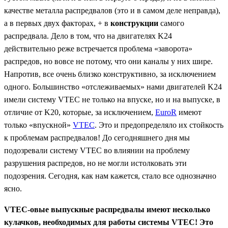
качестве металла распредвалов (это и в самом деле неправда),
а в первых двух факторах, + в
конструкции
самого
распредвала. Дело в том, что на двигателях
K24
действительно реже встречается проблема «заворота»
распредов, но вовсе не потому, что они каналы у них шире.
Напротив, все очень близко конструктивно, за исключением
одного. Большинство «отслеживаемых» нами двигателей
K24
имели систему
VTEC
не только на впуске, но и на выпуске, в
отличие от
K20,
которые, за исключением,
EuroR
имеют
только «впускной»
VTEC
.
Это и предопределяло их стойкость
к проблемам распредвалов! До сегодняшнего дня мы
подозревали систему VTEC во влиянии на проблему
разрушения распредов, но не могли истолковать эти
подозрения. Сегодня, как нам кажется, стало все однозначно
ясно.
VTEC-
овые выпускные распредвалы имеют несколько
кулачков, необходимых для работы системы
VTEC!
Это