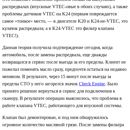
распредвалах (впускные VTEC-овые в обоих случаях), а также
проблемы датчиков VTEC на K24 (первым повреждается
самое «тонкое» место, — в двигателе K20 и K24-не-VTEC, это
кулачок распредвала; а в K24-VTEC это фильтр клапана
VTEC!).
Данная теория получила подтверждение сегодня, когда
автомобиль, после замены распредвала, еще дважды
возвращался в сервис после выезда за его пределы. Клиент не
пожелал поменять масло сразу, предпочтя остаться на недавно
меняном. В результате, через 15 минут после выезда за
пределы СТО у него загорелся значок
Check Engine
. Б
ыло
принято решение вернуться в сервис для подключения к
сканеру. В результате операции выяснилось, что проблема в
работе клапана
VTEC,
работающего для впускной системы.
Клапан был демонтирован, и под ним обнаружилось
огромное количество масляной грязи. После замены фильтра