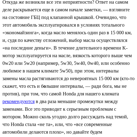
Откуда же возникли все эти неприятности? Ответ на самом
деле раскрывается еще в самом начале заметки, — взгляните
на состояние ГБЦ под клапанной крышкой. Очевидно, что
этот автомобиль эксплуатировался в условиях тотального
«экономайзинга», когда масло менялось один раз в 15 000 км,
и, судя по качеству отложений, выбор масла осуществлялся
«на последние деньги». В течение длительного времени K-
мотор эксплуатируется на масле, вязкость которого выше чем
0w20 или 5w20 (например, 5w30, 5w40, 0w40, или особенно
любимое в нашем климате 5w50), при этом, интервалы
замены масла растягиваются до невероятных 15 000 км (кто-то
скажет, что есть и б
о
льшие интервалы, — ради бога, мы не
против), при том, что самой Honda для нашего климата
рекомендуются
в два раза меньшие промежутки между
заменами. Все это приводит к серьезным проблемам с
мотором. Можно сколь угодно долго рассуждать над темой,
что Honda стала «не та», или, что «все современные
автомобили делаются плохо», но давайте будем