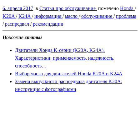
6. апреля 2017
в
Статьи про обслуживание
помечено
Honda
/
K20A
/
K24A
/
информация
/
масло
/
обслуживание
/
проблема
/
распредвал
/
рекомендации
Похожие статьи
Двигатели Хонда K-серии (K20A, K24A).
Характеристики, применяемость, надежность,
способность…
Выбор масла для двигателей Honda K20A и K24A
Замена выпускного распредвала двигателя K20A:
инструкция с фотографиями