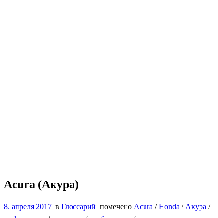
Acura (Акура)
8. апреля 2017
в
Глоссарий
помечено
Acura
/
Honda
/
Акура
/