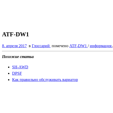
ATF-DW1
8. апреля 2017
в
Глоссарий
помечено
ATF-DW1
/
информация
Похожие статьи
SH-AWD
DPSF
Как правильно обслуживать вариатор