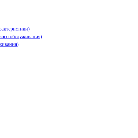
рактеристики)
ского обслуживания)
живания)