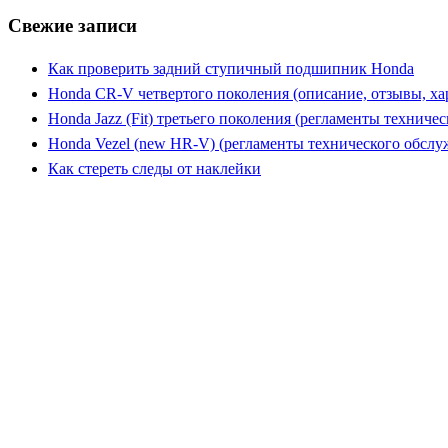
Свежие записи
Как проверить задний ступичный подшипник Honda
Honda CR-V четвертого поколения (описание, отзывы, ха
Honda Jazz (Fit) третьего поколения (регламенты техниче
Honda Vezel (new HR-V) (регламенты технического обслу
Как стереть следы от наклейки