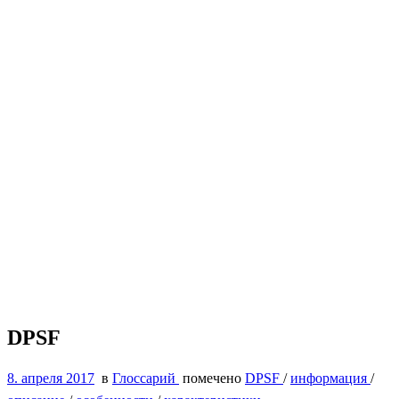
DPSF
8. апреля 2017
в
Глоссарий
помечено
DPSF
/
информация
/