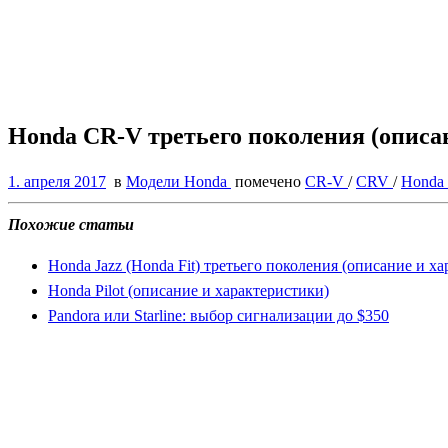
Honda CR-V третьего поколения (описа
1. апреля 2017
в
Модели Honda
помечено
CR-V
/
CRV
/
Honda
Похожие статьи
Honda Jazz (Honda Fit) третьего поколения (описание и х
Honda Pilot (описание и характеристики)
Pandora или Starline: выбор сигнализации до $350