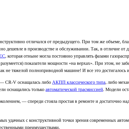
нструктивно отличался от предыдущего. При том же объеме, бл
нно дешевле в производстве и обслуживании. Так, в отличие от
TEC
, которая отныне могла постоянно управлять фазами газорас
азумеется) показатели мощности «на верхах». При этом, не заб
как не тяжелой полноприводной машине! И все это достигалось 
, — CR-V оснащалась либо
АКПП классического типа
, либо меха
тели оснащались только
автоматической трасмиссией
. Модели ос
колением, — спереди стояла простая в ремонте и достаточно н
амых удачных с конструктивной точки зрения современных автом
щественными преимуществами.