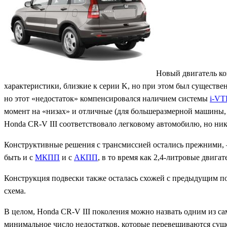
Новый двигатель ко
характеристики, близкие к серии K, но при этом был существе
но этот «недостаток» компенсировался наличием системы
i-V
момент на «низах» и отличные (для большеразмерной машины, р
Honda CR-V III соответствовало легковому автомобилю, но ни
Конструктивные решения с трансмиссией остались прежними
быть и с
МКПП
и с
АКПП
, в то время как 2,4-литровые двига
Конструкция подвески также осталась схожей с предыдущим по
схема.
В целом, Honda CR-V III поколения можно назвать одним из с
минимальное число недостатков, которые перевешиваются су