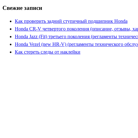
Свежие записи
Как проверить задний ступичный подшипник Honda
Honda CR-V четвертого поколения (описание, отзывы, ха
Honda Jazz (Fit) третьего поколения (регламенты техниче
Honda Vezel (new HR-V) (регламенты технического обслу
Как стереть следы от наклейки