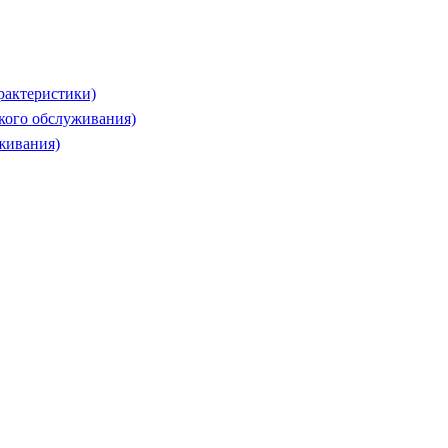
рактеристики)
ского обслуживания)
живания)