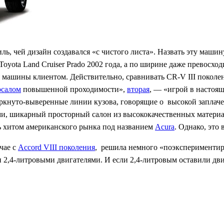
ь, чей дизайн создавался «с чистого листа». Назвать эту машин
oyota Land Cruiser Prado 2002 года, а по ширине даже превосход
 машины клиентом. Действительно, сравнивать CR-V III поколе
рсалом
повышенной проходимости»,
вторая
, — «игрой в настоящ
еркнуто-выверенные линии кузова, говорящие о высокой заплаче
ми, шикарный просторный салон из высококачественных материа
ть хитом американского рынка под названием
Acura
. Однако, это 
чае с
Accord VIII поколения
, решила немного «поэкспериментир
2,4-литровыми двигателями. И если 2,4-литровым оставили дви