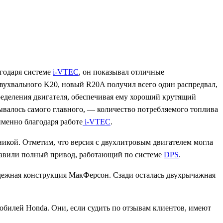
агодаря системе
i-VTEC
, он показывал отличные
 двухвального K20, новый R20A получил всего один распредвал,
пределения двигателя, обеспечивая ему хороший крутящий
ывалось самого главного, — количество потребляемого топлива
именно благодаря работе
i-VTEC
.
никой. Отметим, что версия с двухлитровым двигателем могла
тавили полный привод, работающий по системе
DPS
.
адежная конструкция МакФерсон. Сзади осталась двухрычажная
обилей Honda. Они, если судить по отзывам клиентов, имеют