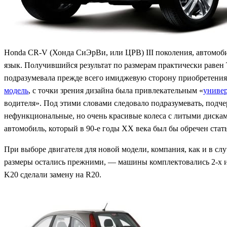
Honda CR-V (Хонда СиЭрВи, или ЦРВ) III поколения, автомобил
язык. Получившийся результат по размерам практически равен T
подразумевала прежде всего имиджевую сторону приобретения
модель
, с точки зрения дизайна была привлекательным «
униве
водителя». Под этими словами следовало подразумевать, подч
нефункциональные, но очень красивые колеса с литыми диска
автомобиль, который в 90-е годы ХХ века был бы обречен ста
При выборе двигателя для новой модели, компания, как и в слу
размеры остались прежними, — машины комплектовались 2-х и 
K20 сделали замену на R20.