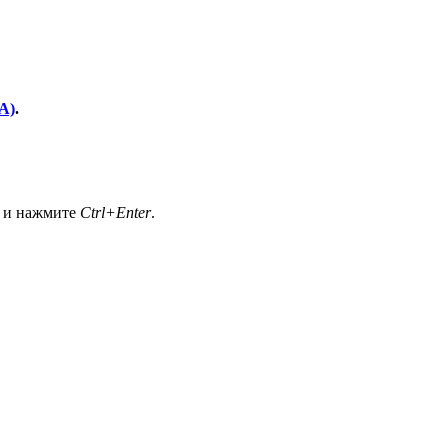
A)
.
а и нажмите
Ctrl+Enter
.