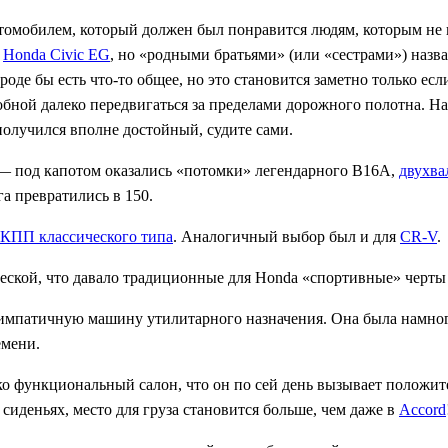
 автомобилем, который должен был понравится людям, которым не
—
Honda Civic EG
, но «родными братьями» (или «сестрами») назва
роде бы есть что-то общее, но это становится заметно только е
собной далеко передвигаться за пределами дорожного полотна. Н
получился вполне достойный, судите сами.
— под капотом оказались «потомки» легендарного B16A,
двухв
га превратились в 150.
КПП классического типа
. Аналогичный выбор был и для
CR-V
.
веской, что давало традиционные для Honda «спортивные» черты
ь симпатичную машину утилитарного назначения. Она была намно
емени.
ко функциональный салон, что он по сей день вызывает положите
сиденьях, место для груза становится больше, чем даже в
Accord