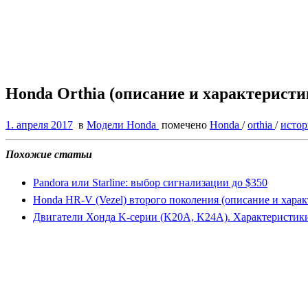
Honda Orthia (описание и характеристи
1. апреля 2017
в
Модели Honda
помечено
Honda
/
orthia
/
исто
Похожие статьи
Pandora или Starline: выбор сигнализации до $350
Honda HR-V (Vezel) второго поколения (описание и хара
Двигатели Хонда K-серии (K20A, K24A). Характеристики