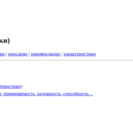
ки)
рия
/
описание
/
рекомендации
/
характеристики
ктеристики)
, применяемость, надежность, способность…