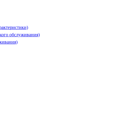
рактеристики)
ского обслуживания)
живания)