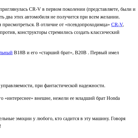
 приглянулась CR-V в первом поколении (представляете, были и
ть два этих автомобиля не получится при всем желании.
сли присмотреться. В отличие от «псевдопроходимца»
CR-V
,
апротив, конструкторы стремились создать классический
альный
B18B и его «старший брат», B20B . Первый имел
 управляемости, при фантастической надежности.
го «интереснее» внешне, нежели ее младший брат Honda
льные эмоции у любого, кто садится в эту машину. Говоря
!