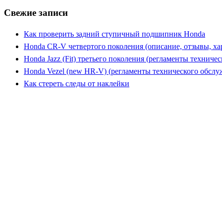
Свежие записи
Как проверить задний ступичный подшипник Honda
Honda CR-V четвертого поколения (описание, отзывы, ха
Honda Jazz (Fit) третьего поколения (регламенты техниче
Honda Vezel (new HR-V) (регламенты технического обслу
Как стереть следы от наклейки