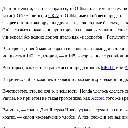
Действительно, если разобраться, то Orthia стала именно тем
такие). Обе машины, и
CR-V
, и Orthia, имели общего предка, 
Скорее они похожи друг на друга как двоюродные браться, — в
Orthia с самого начала не претендовала на лавры машины, спо
универсал без всяких дополнительных «наворотов». Результат 
Во-первых, новой машине дали совершенно новые двигатели, 
мощность в 140 л.с., второй, — в 145, которые после рестайлин
Во-вторых, в качестве трансмиссии предлагались
МКПП
или
А
В-третьих, Orthia комплектовалась только многорычажной под
В-четвертых, это, конечно, внешность. Honda удалось сделат
Partner, но при этом не такая громоздкая, как
Accord
того же вр
В-пятых, — салон. Дизайнерам Honda удалось сделать на столь
кратко, — салон чрезвычайно удобен. А при сложенных задних 