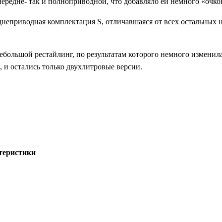
к передне- так и полноприводной, что добавляло ей немного «очк
реднеприводная комплектация S, отличавшаяся от всех остальных 
ебольшой рестайлинг, по результатам которого немного изменила
, и остались только двухлитровые версии.
теристики