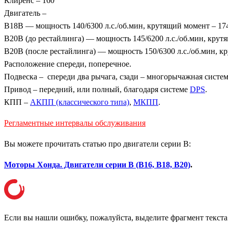
Клиренс – 160
Двигатель –
B18B — мощность 140/6300 л.с./об.мин, крутящий момент – 17
B20B (до рестайлинга) — мощность 145/6200 л.с./об.мин, крут
B20B (после рестайлинга) — мощность 150/6300 л.с./об.мин, к
Расположение спереди, поперечное.
Подвеска – спереди два рычага, сзади – многорычажная систем
Привод – передний, или полный, благодаря системе
DPS
.
КПП –
АКПП (классического типа)
,
МКПП
.
Регламентные интервалы обслуживания
Вы можете прочитать статью про двигатели серии B:
Моторы Хонда. Двигатели серии B (B16, B18, B20)
.
Если вы нашли ошибку, пожалуйста, выделите фрагмент текст