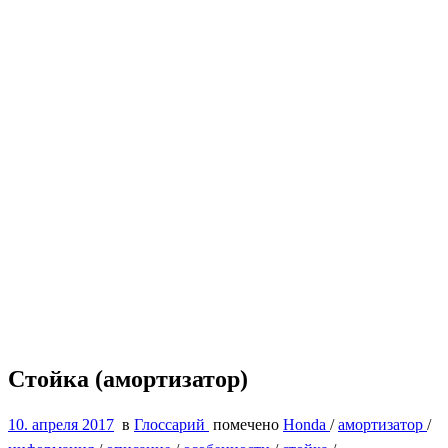
Стойка (амортизатор)
10. апреля 2017
в
Глоссарий
помечено
Honda
/
амортизатор
/