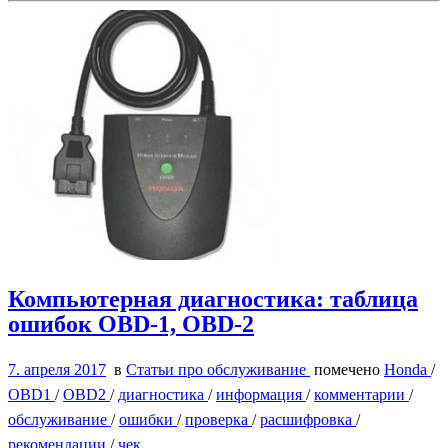
Компьютерная диагностика: таблица
ошибок OBD-1, OBD-2
7. апреля 2017
в
Статьи про обслуживание
помечено
Honda
/
OBD1
/
OBD2
/
диагностика
/
информация
/
комментарии
/
обслуживание
/
ошибки
/
проверка
/
расшифровка
/
рекомендации
/
чек