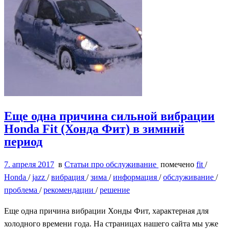
Еще одна причина сильной вибрации
Honda Fit (Хонда Фит) в зимний
период
7. апреля 2017
в
Статьи про обслуживание
помечено
fit
/
Honda
/
jazz
/
вибрация
/
зима
/
информация
/
обслуживание
/
проблема
/
рекомендации
/
решение
Еще одна причина вибрации Хонды Фит, характерная для
холодного времени года. На страницах нашего сайта мы уже