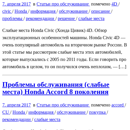
7. апреля 2017
в
Статьи про обслуживание
помечено
4D
/
civic
/
Honda
/
информация
/
обслуживание
/
описание
/
проблемы
/
рекомендации
/
решение
/
слабые места
Слабые места Honda Civic (Хонда Цивик) 4D. Обзор
эксплуатационных особенностей машины. Honda Civic 4D —
очень популярный автомобиль на вторичном рынке России. В
этой статье мы рассмотрим слабые места этих автомобилей,
которые выпускались с 2005 по 2011 годы. Если говорить про
автомобиль в целом, то он получился очень неплохим, — […]
Проблемы обслуживания (слабые
места) Honda Accord 8 поколения
7. апреля 2017
в
Статьи про обслуживание
помечено
accord
/
CU
/
Honda
/
информация
/
обслуживание
/
покупка
/
рекомендации
/
слабые места