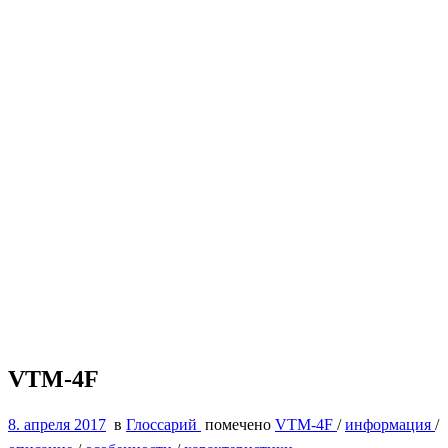
VTM-4F
8. апреля 2017
в
Глоссарий
помечено
VTM-4F
/
информация
/